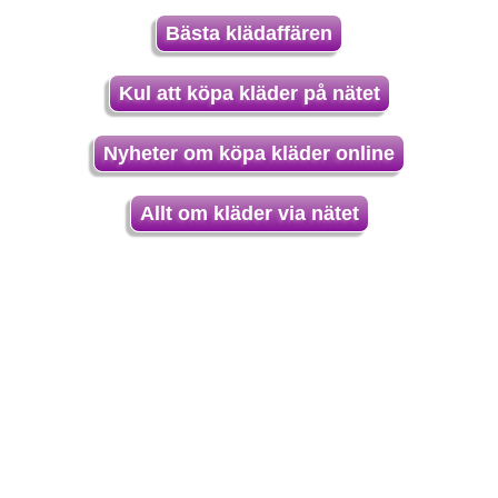
Bästa klädaffären
Kul att köpa kläder på nätet
Nyheter om köpa kläder online
Allt om kläder via nätet