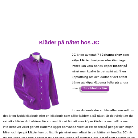
Kläder på nätet hos JC
JC
är en av totalt 7 i
Johanneshov
som
säljer
kläder
, kostymer eller klänningar.
Priset kan vara när du köper
kläder på
nätet
men kvalité är det svårt att få en
uppfattning om och därför är det oftast
bättre att köpa kläderna i eller på andra
orter i
Stockholms län
.
Innan du kontaktar en klädaffär, oavsett om
det är en fysisk klädbutik eller en klädbutik som säljer kläderna på nätet, är det viktigt att du
vet vilka kläder du behöver för annars blir det lätt att man köper kläderna man vill ha men
inte behöver vilket gör att kläderna ligger oanvända vilket är ett slöseri på pengar och miljön.
Idéer och tips på
kläder
kan du lätt får
på nätet
men oftast är det bättre att besöka
JC
när
du ska köpa kläderna eftersom du dels kan känna på kläderna och det går lätt att byta till en