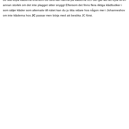
annan storlek om det inte plagget sitter snyggt Eftersom det finns flera riktiga klädbutiker i
som säljer kläder som alternativ till nätet kan du ju titta vidare hos någon mer i Johanneshov
om inte kläderna hos
JC
passar men börja med att besöka JC först.